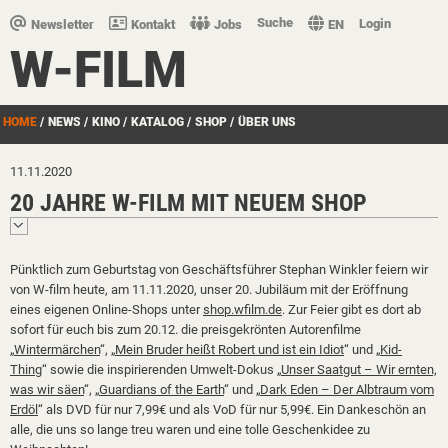
Suche
Login
Newsletter
Kontakt
Jobs
EN
W-FILM
HOME
/
NEWS
/
KINO
/
KATALOG
/
SHOP
/
ÜBER UNS
11.11.2020
20 JAHRE W-FILM MIT NEUEM SHOP
Pünktlich zum Geburtstag von Geschäftsführer Stephan Winkler feiern wir
von W-film heute, am 11.11.2020, unser 20. Jubiläum mit der Eröffnung
eines eigenen Online-Shops unter
shop.wfilm.de
. Zur Feier gibt es dort ab
sofort für euch bis zum 20.12. die preisgekrönten Autorenfilme
„
Wintermärchen
“, „
Mein Bruder heißt Robert und ist ein Idiot
“ und „
Kid-
Thing
“ sowie die inspirierenden Umwelt-Dokus „
Unser Saatgut – Wir ernten,
was wir säen
“, „
Guardians of the Earth
“ und „
Dark Eden – Der Albtraum vom
Erdöl
“ als DVD für nur 7,99€ und als VoD für nur 5,99€. Ein Dankeschön an
alle, die uns so lange treu waren und eine tolle Geschenkidee zu