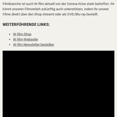
Filmbranche ist auch W-film aktuell von der Corona-Krise stark betroffen. Ihr
könnt unseren Filmverleih zukünftig auch unterstützen, indem ihr unsere
Filme direkt über den Shop streamt oder als DVD/Blu-ray bestellt.
WEITERFÜHRENDE LINKS:
W-film-Shop
W-film-Webseite
W-film Newsletter bestellen