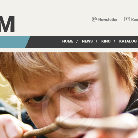
LM
Newsletter
Kon
HOME
/
NEWS
/
KINO
/
KATALOG