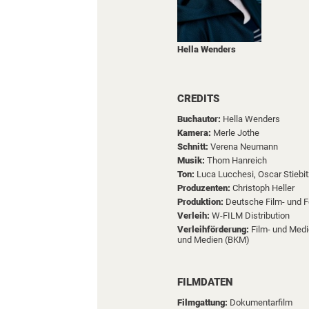
Hella Wenders
CREDITS
Buchautor:
Hella Wenders
Kamera:
Merle Jothe
Schnitt:
Verena Neumann
Musik:
Thom Hanreich
Ton:
Luca Lucchesi,
Oscar Stiebit
Produzenten:
Christoph Heller
Produktion:
Deutsche Film- und 
Verleih:
W-FILM Distribution
Verleihförderung:
Film- und Med
und Medien (BKM)
FILMDATEN
Filmgattung:
Dokumentarfilm