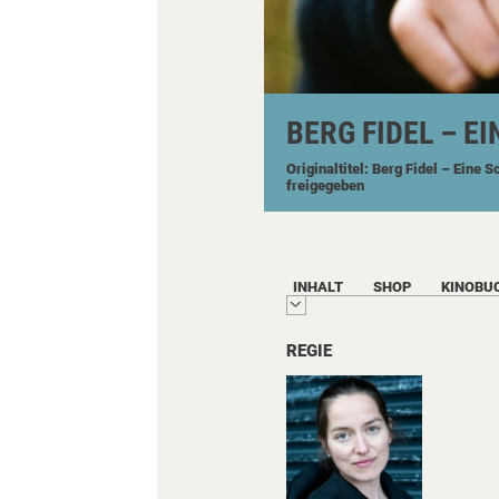
BERG FIDEL – E
Originaltitel: Berg Fidel – Eine S
freigegeben
INHALT
SHOP
KINOBU
REGIE