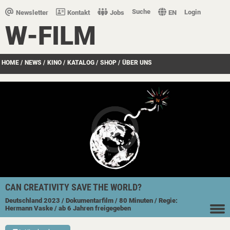
Suche
Login
Newsletter
Kontakt
Jobs
EN
W-FILM
HOME
/
NEWS
/
KINO
/
KATALOG
/
SHOP
/
ÜBER UNS
CAN CREATIVITY SAVE THE WORLD?
Deutschland
2023
/ Dokumentarfilm
/ 80 Minuten
/ Regie:
Hermann Vaske
/ ab 6 Jahren freigegeben