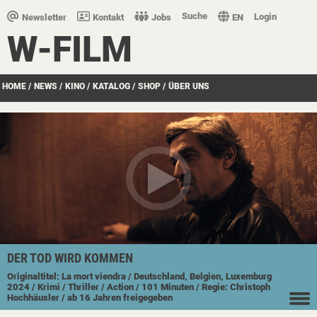
Suche
Login
Newsletter
Kontakt
Jobs
EN
W-FILM
HOME
/
NEWS
/
KINO
/
KATALOG
/
SHOP
/
ÜBER UNS
DER TOD WIRD KOMMEN
Originaltitel: La mort viendra
/ Deutschland, Belgien, Luxemburg
2024
/ Krimi
/ Thriller
/ Action
/ 101 Minuten
/ Regie: Christoph
Hochhäusler
/ ab 16 Jahren freigegeben