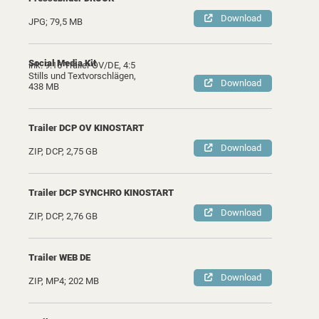
Download
JPG; 79,5 MB
Social Media Kit
ink. 9:16 Trailer OV/DE, 4:5
Stills und Textvorschlägen,
Download
438 MB
Trailer DCP OV KINOSTART
Download
ZIP, DCP, 2,75 GB
Trailer DCP SYNCHRO KINOSTART
Download
ZIP, DCP, 2,76 GB
Trailer WEB DE
Download
ZIP, MP4; 202 MB