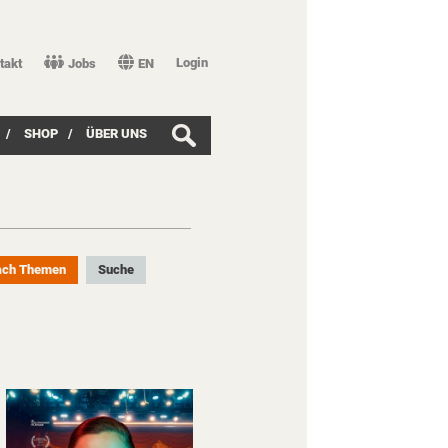
Login
takt
Jobs
EN
/
SHOP
/
ÜBER UNS
ach Themen
Suche