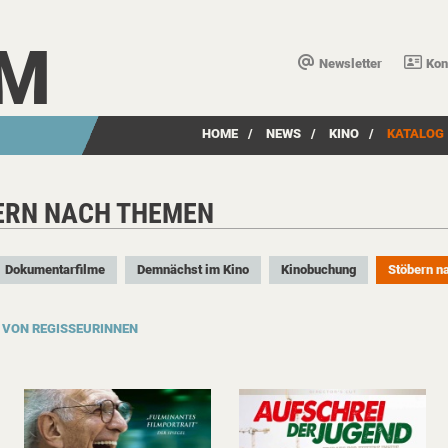
LM
Newsletter
Kon
HOME
/
NEWS
/
KINO
/
KATALOG
ERN NACH THEMEN
Dokumentarfilme
Demnächst im Kino
Kinobuchung
Stöbern n
 VON REGISSEURINNEN