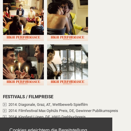
FESTIVALS / FILMPREISE
2014
: Diagonale, Graz, AT
, Wettbewerb Spielfilm
2014
: Filmfestival Max Ophüls Preis, DE
, Gewinner Publikumspreis
2014
: Kinofest Lünen, DE
, HWG Drehbuchpreis
2014
: Montreal World Film Festival, CA
Cookies erleichtern die Bereitstellung