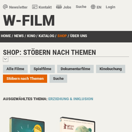
Suche
Login
Newsletter
Kontakt
Jobs
EN
W-FILM
HOME
/
NEWS
/
KINO
/
KATALOG
/
SHOP
/
ÜBER UNS
SHOP: STÖBERN NACH THEMEN
Alle Filme
Spielfilme
Dokumentarfilme
Kinobuchung
Stöbern nach Themen
Suche
AUSGEWÄHLTES THEMA:
ERZIEHUNG & INKLUSION