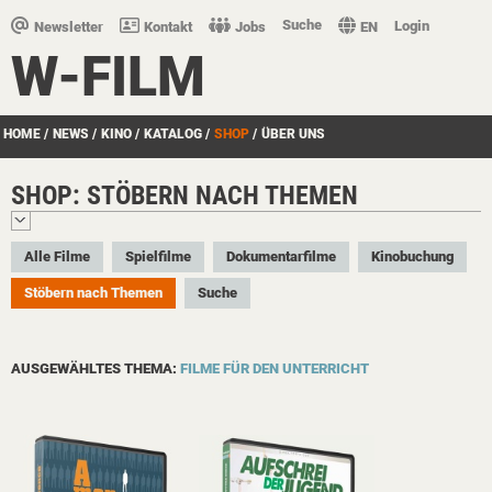
Suche
Login
Newsletter
Kontakt
Jobs
EN
W-FILM
HOME
/
NEWS
/
KINO
/
KATALOG
/
SHOP
/
ÜBER UNS
SHOP: STÖBERN NACH THEMEN
Alle Filme
Spielfilme
Dokumentarfilme
Kinobuchung
Stöbern nach Themen
Suche
AUSGEWÄHLTES THEMA:
FILME FÜR DEN UNTERRICHT