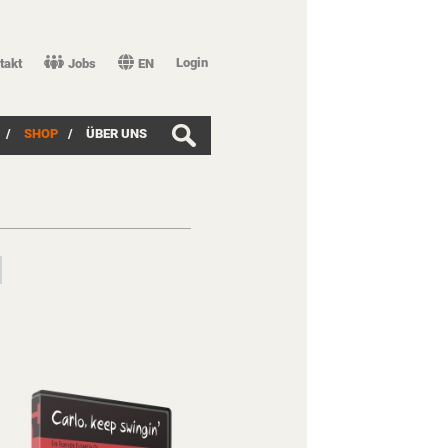
Login
takt
Jobs
EN
/
SHOP
/
ÜBER UNS