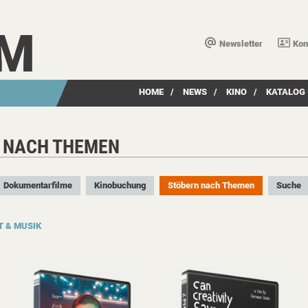
LM
Newsletter
Kon
HOME
/
NEWS
/
KINO
/
KATALOG
 NACH THEMEN
Dokumentarfilme
Kinobuchung
Stöbern nach Themen
Suche
T & MUSIK