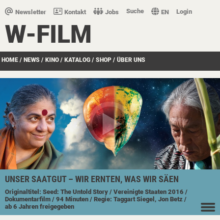
Suche
Login
Newsletter
Kontakt
Jobs
EN
W-FILM
HOME
/
NEWS
/
KINO
/
KATALOG
/
SHOP
/
ÜBER UNS
UNSER SAATGUT – WIR ERNTEN, WAS WIR SÄEN
Originaltitel: Seed: The Untold Story
/ Vereinigte Staaten
2016
/
Dokumentarfilm
/ 94 Minuten
/ Regie: Taggart Siegel, Jon Betz
/
ab 6 Jahren freigegeben