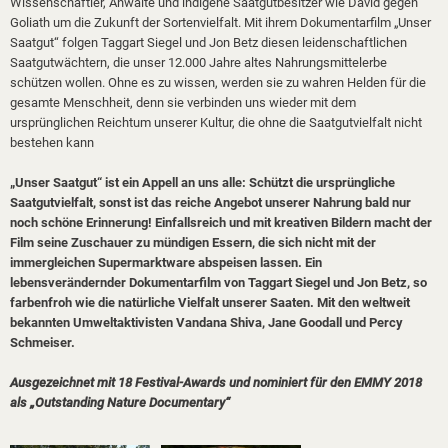
Wissenschaftler, Anwälte und indigene Saatgutbesitzer wie David gegen
Goliath um die Zukunft der Sortenvielfalt. Mit ihrem Dokumentarfilm „Unser
Saatgut“ folgen Taggart Siegel und Jon Betz diesen leidenschaftlichen
Saatgutwächtern, die unser 12.000 Jahre altes Nahrungsmittelerbe
schützen wollen. Ohne es zu wissen, werden sie zu wahren Helden für die
gesamte Menschheit, denn sie verbinden uns wieder mit dem
ursprünglichen Reichtum unserer Kultur, die ohne die Saatgutvielfalt nicht
bestehen kann
„Unser Saatgut“ ist ein Appell an uns alle: Schützt die ursprüngliche
Saatgutvielfalt, sonst ist das reiche Angebot unserer Nahrung bald nur
noch schöne Erinnerung! Einfallsreich und mit kreativen Bildern macht der
Film seine Zuschauer zu mündigen Essern, die sich nicht mit der
immergleichen Supermarktware abspeisen lassen. Ein
lebensverändernder Dokumentarfilm von Taggart Siegel und Jon Betz, so
farbenfroh wie die natürliche Vielfalt unserer Saaten. Mit den weltweit
bekannten Umweltaktivisten Vandana Shiva, Jane Goodall und Percy
Schmeiser.
Ausgezeichnet mit 18 Festival-Awards und nominiert
für den EMMY 2018
als „Outstanding Nature Documentary“