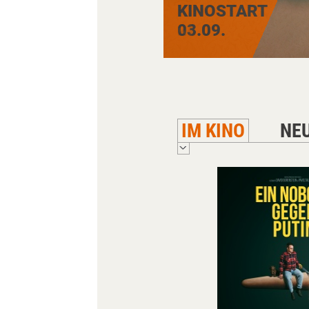
KINOSTART
24.09.
IM KINO
NE