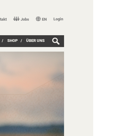
Login
takt
Jobs
EN
/
SHOP
/
ÜBER UNS