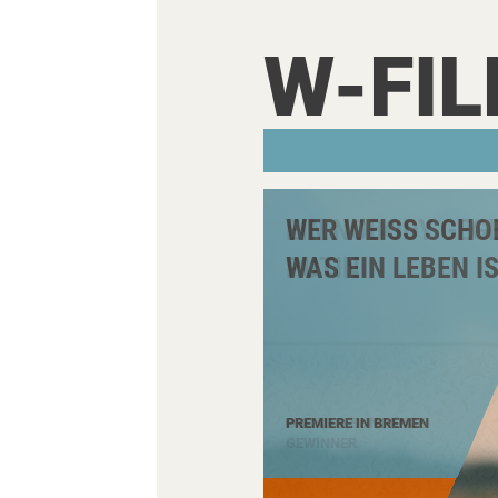
W-FI
EIN NOBODY GEG
PUTIN
OSCAR & SUNDANCE
GEWINNER