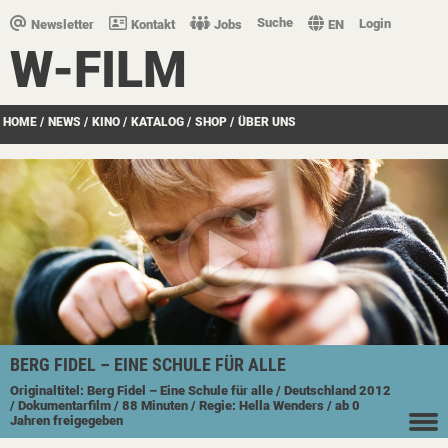
Suche
Login
Newsletter
Kontakt
Jobs
EN
W-FILM
HOME
/
NEWS
/
KINO
/
KATALOG
/
SHOP
/
ÜBER UNS
BERG FIDEL – EINE SCHULE FÜR ALLE
Originaltitel: Berg Fidel – Eine Schule für alle
/ Deutschland
2012
/ Dokumentarfilm
/ 88 Minuten
/ Regie: Hella Wenders
/ ab 0
Jahren freigegeben