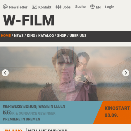
Suche
Login
Newsletter
Kontakt
Jobs
EN
W-FILM
HOME
/
NEWS
/
KINO
/
KATALOG
/
SHOP
/
ÜBER UNS
WER WEISS SCHON, WAS EIN LEBEN I
EIN NOBODY GEGEN PUTIN
KINOSTART
KINOSTART
ST?
OSCAR & SUNDANCE GEWINNER
03.09.
24.09.
PREMIERE IN BREMEN