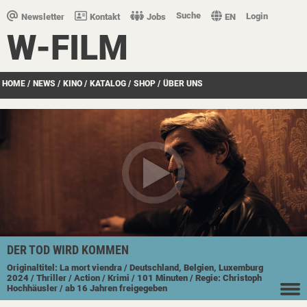
Suche
Login
Newsletter
Kontakt
Jobs
EN
W-FILM
HOME
/
NEWS
/
KINO
/
KATALOG
/
SHOP
/
ÜBER UNS
DER TOD WIRD KOMMEN
Originaltitel: La mort viendra
/ Deutschland, Belgien, Luxemburg
2024
/ Thriller
/ Action
/ Krimi
/ 101 Minuten
/ Regie: Christoph
Hochhäusler
/ ab 16 Jahren freigegeben