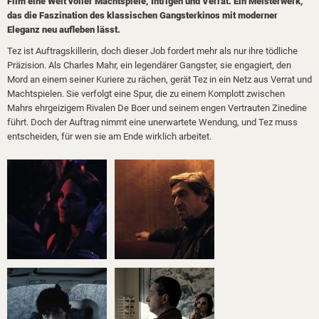
Film eine Welt voller Machtspiele, Intrigen und Verrat. Ein Meisterwerk,
das die Faszination des klassischen Gangsterkinos mit moderner
Eleganz neu aufleben lässt.
Tez ist Auftragskillerin, doch dieser Job fordert mehr als nur ihre tödliche
Präzision. Als Charles Mahr, ein legendärer Gangster, sie engagiert, den
Mord an einem seiner Kuriere zu rächen, gerät Tez in ein Netz aus Verrat und
Machtspielen. Sie verfolgt eine Spur, die zu einem Komplott zwischen
Mahrs ehrgeizigem Rivalen De Boer und seinem engen Vertrauten Zinedine
führt. Doch der Auftrag nimmt eine unerwartete Wendung, und Tez muss
entscheiden, für wen sie am Ende wirklich arbeitet.