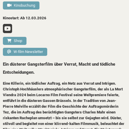
Kinobuchung
Kinostart: Ab 12.03.2026
Shop
W-film Newsletter
Ein düsterer Gangsterfilm über Verrat, Macht und tödliche
Entscheidungen.
Eine Killerin, ein tödlicher Auftrag, ein Netz aus Verrat und Intrigen.
Christoph Hochhäuslers atmosphärischer Gangsterfilm, der als La Mort
Viendra 2024 beim Locarno Film Festival seine Weltpremiere feierte,
entführt in die düsteren Gassen Brüssels. In der Tradition von Jean-
Pierre Melville erzählt der Film die Geschichte der Auftragsmörderin
Tez, die im Auftrag des berüchtigten Gangsters Charles Mahr einen
riskanten Racheplan umsetzt – bis sie selbst zur Gejagten wird. Düster,
stilvoll und begleitet von einer klirrend-kalten Filmmusik, beleuchtet der