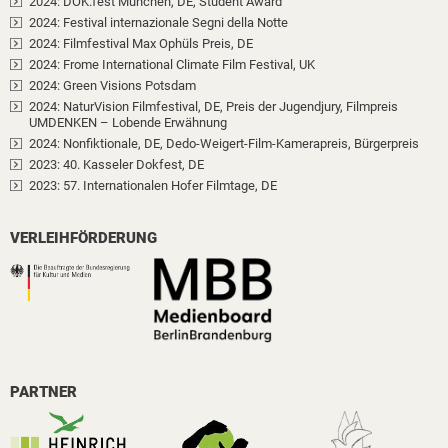
2024
: DOK.fest München, DE
, Student Award
2024
: Festival internazionale Segni della Notte
2024
: Filmfestival Max Ophüls Preis, DE
2024
: Frome International Climate Film Festival, UK
2024
: Green Visions Potsdam
2024
: NaturVision Filmfestival, DE
, Preis der Jugendjury, Filmpreis
UMDENKEN – Lobende Erwähnung
2024
: Nonfiktionale, DE
, Dedo-Weigert-Film-Kamerapreis, Bürgerpreis
2023
: 40. Kasseler Dokfest, DE
2023
: 57. Internationalen Hofer Filmtage, DE
VERLEIHFÖRDERUNG
PARTNER