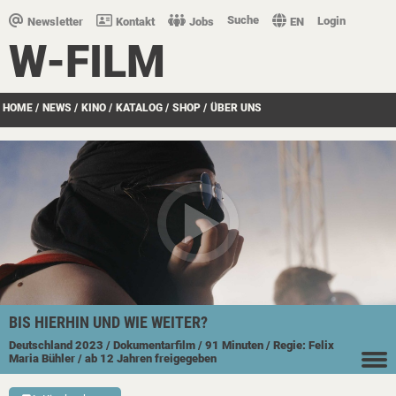
Suche
Login
Newsletter
Kontakt
Jobs
EN
W-FILM
HOME
/
NEWS
/
KINO
/
KATALOG
/
SHOP
/
ÜBER UNS
BIS HIERHIN UND WIE WEITER?
Deutschland
2023
/ Dokumentarfilm
/ 91 Minuten
/ Regie: Felix
Maria Bühler
/ ab 12 Jahren freigegeben