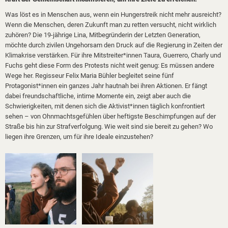
Was löst es in Menschen aus, wenn ein Hungerstreik nicht mehr ausreicht?
Wenn die Menschen, deren Zukunft man zu retten versucht, nicht wirklich
zuhören? Die 19-jährige Lina, Mitbegründerin der Letzten Generation,
möchte durch zivilen Ungehorsam den Druck auf die Regierung in Zeiten der
Klimakrise verstärken. Für ihre Mitstreiter*innen Taura, Guerrero, Charly und
Fuchs geht diese Form des Protests nicht weit genug: Es müssen andere
Wege her. Regisseur Felix Maria Bühler begleitet seine fünf
Protagonist*innen ein ganzes Jahr hautnah bei ihren Aktionen. Er fängt
dabei freundschaftliche, intime Momente ein, zeigt aber auch die
Schwierigkeiten, mit denen sich die Aktivist*innen täglich konfrontiert
sehen – von Ohnmachtsgefühlen über heftigste Beschimpfungen auf der
Straße bis hin zur Strafverfolgung. Wie weit sind sie bereit zu gehen? Wo
liegen ihre Grenzen, um für ihre Ideale einzustehen?