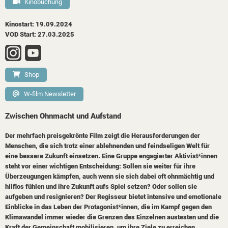
Kinobuchung
Kinostart: 19.09.2024
VOD Start: 27.03.2025
Shop
W-film Newsletter
Zwischen Ohnmacht und Aufstand
Der mehrfach preisgekrönte Film zeigt die Herausforderungen der
Menschen, die sich trotz einer ablehnenden und feindseligen Welt für
eine bessere Zukunft einsetzen. Eine Gruppe engagierter Aktivist*innen
steht vor einer wichtigen Entscheidung: Sollen sie weiter für ihre
Überzeugungen kämpfen, auch wenn sie sich dabei oft ohnmächtig und
hilflos fühlen und ihre Zukunft aufs Spiel setzen? Oder sollen sie
aufgeben und resignieren? Der Regisseur bietet intensive und emotionale
Einblicke in das Leben der Protagonist*innen, die im Kampf gegen den
Klimawandel immer wieder die Grenzen des Einzelnen austesten und die
Kraft der Gemeinschaft mobilisieren, um ihre Ziele zu erreichen.