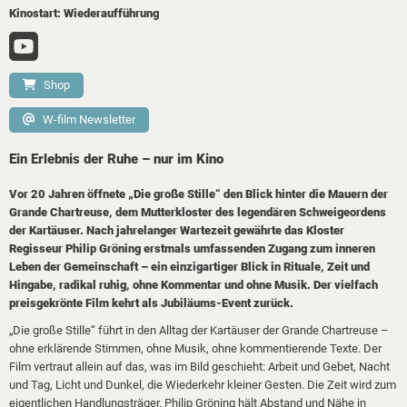
Kinostart: Wiederaufführung
Shop
W-film Newsletter
Ein Erlebnis der Ruhe – nur im Kino
Vor 20 Jahren öffnete „Die große Stille“ den Blick hinter die Mauern der
Grande Chartreuse, dem Mutterkloster des legendären Schweigeordens
der Kartäuser. Nach jahrelanger Wartezeit gewährte das Kloster
Regisseur Philip Gröning erstmals umfassenden Zugang zum inneren
Leben der Gemeinschaft – ein einzigartiger Blick in Rituale, Zeit und
Hingabe, radikal ruhig, ohne Kommentar und ohne Musik. Der vielfach
preisgekrönte Film kehrt als Jubiläums-Event zurück.
„Die große Stille“ führt in den Alltag der Kartäuser der Grande Chartreuse –
ohne erklärende Stimmen, ohne Musik, ohne kommentierende Texte. Der
Film vertraut allein auf das, was im Bild geschieht: Arbeit und Gebet, Nacht
und Tag, Licht und Dunkel, die Wiederkehr kleiner Gesten. Die Zeit wird zum
eigentlichen Handlungsträger. Philip Gröning hält Abstand und Nähe in