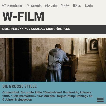
Suche
Login
Newsletter
Kontakt
Jobs
EN
W-FILM
HOME
/
NEWS
/
KINO
/
KATALOG
/
SHOP
/
ÜBER UNS
DIE GROSSE STILLE
Originaltitel: Die große Stille
/ Deutschland, Frankreich, Schweiz
2005
/ Dokumentarfilm
/ 162 Minuten
/ Regie: Philip Gröning
/ ab
0 Jahren freigegeben