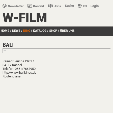
Suche
Login
Newsletter
Kontakt
Jobs
EN
W-FILM
HOME
/
NEWS
/
KINO
/
KATALOG
/
SHOP
/
ÜBER UNS
BALI
Rainer Dierichs Platz 1
34117 Kassel
Telefon: 0561/7667950
http://www.balikinos.de
Routenplaner