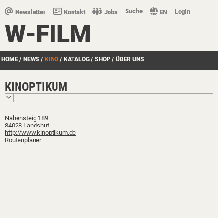
Suche
Login
Newsletter
Kontakt
Jobs
EN
W-FILM
HOME
/
NEWS
/
KINO
/
KATALOG
/
SHOP
/
ÜBER UNS
KINOPTIKUM
Nahensteig 189
84028 Landshut
http://www.kinoptikum.de
Routenplaner