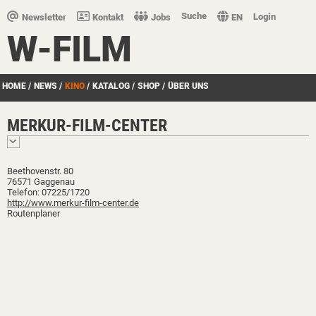
Suche
Login
Newsletter
Kontakt
Jobs
EN
W-FILM
HOME
/
NEWS
/
KINO
/
KATALOG
/
SHOP
/
ÜBER UNS
MERKUR-FILM-CENTER
Beethovenstr. 80
76571 Gaggenau
Telefon: 07225/1720
http://www.merkur-film-center.de
Routenplaner