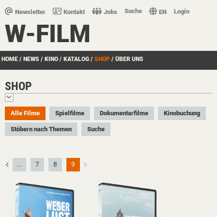
Suche
Login
Newsletter
Kontakt
Jobs
EN
W-FILM
HOME
/
NEWS
/
KINO
/
KATALOG
/
SHOP
/
ÜBER UNS
SHOP
Alle Filme
Spielfilme
Dokumentarfilme
Kinobuchung
Stöbern nach Themen
Suche
...
7
8
9