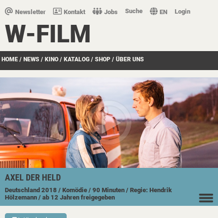
Suche
Login
Newsletter
Kontakt
Jobs
EN
W-FILM
HOME
/
NEWS
/
KINO
/
KATALOG
/
SHOP
/
ÜBER UNS
AXEL DER HELD
Deutschland
2018
/ Komödie
/ 90 Minuten
/ Regie: Hendrik
Hölzemann
/ ab 12 Jahren freigegeben