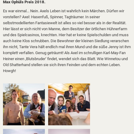
Max Ophüls Preis 2018.
Es war einmal... Nein. Axels Leben ist wahrlich kein Märchen. Dürfen wir
vorstellen? Axel: Hasenfuß, Spinner, Tagträumer. In seiner
selbstmodellierten Fantasiewelt ist alles so viel besser als in der Realität.
Hier lässt er sich nicht von Manne, dem Besitzer der örtlichen Hühnerfarm
und des Spielcasinos, knechten. Hier hat er keine Spielschulden und muss
auch keine Klos schrubben. Die Bewohner der kleinen Siedlung verarschen
ihn nicht, Tante Vera hält endlich mal ihren Mund und die süße Jenny ist ihm
komplett verfallen. Genug geträumt! Als Axel im schrulligen Karl-May-Fan
Heiner einen ,Blutsbruder‘ findet, wendet sich das Blatt. Wie Winnetou und
Old Shatterhand stellen sie sich ihren Feinden und dem echten Leben.
Howgh!