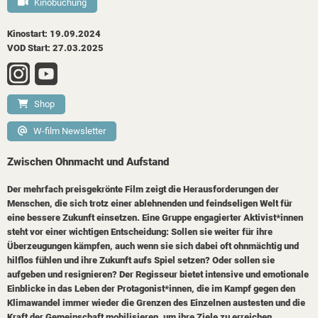
Kinobuchung
Kinostart: 19.09.2024
VOD Start: 27.03.2025
Shop
W-film Newsletter
Zwischen Ohnmacht und Aufstand
Der mehrfach preisgekrönte Film zeigt die Herausforderungen der
Menschen, die sich trotz einer ablehnenden und feindseligen Welt für
eine bessere Zukunft einsetzen. Eine Gruppe engagierter Aktivist*innen
steht vor einer wichtigen Entscheidung: Sollen sie weiter für ihre
Überzeugungen kämpfen, auch wenn sie sich dabei oft ohnmächtig und
hilflos fühlen und ihre Zukunft aufs Spiel setzen? Oder sollen sie
aufgeben und resignieren? Der Regisseur bietet intensive und emotionale
Einblicke in das Leben der Protagonist*innen, die im Kampf gegen den
Klimawandel immer wieder die Grenzen des Einzelnen austesten und die
Kraft der Gemeinschaft mobilisieren, um ihre Ziele zu erreichen.