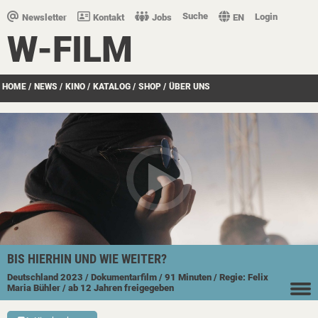
Suche
Login
Newsletter
Kontakt
Jobs
EN
W-FILM
HOME
/
NEWS
/
KINO
/
KATALOG
/
SHOP
/
ÜBER UNS
BIS HIERHIN UND WIE WEITER?
Deutschland
2023
/ Dokumentarfilm
/ 91 Minuten
/ Regie: Felix
Maria Bühler
/ ab 12 Jahren freigegeben