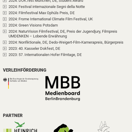
2024
: DOK.fest München, DE
, Student Award
2024
: Festival internazionale Segni della Notte
2024
: Filmfestival Max Ophüls Preis, DE
2024
: Frome International Climate Film Festival, UK
2024
: Green Visions Potsdam
2024
: NaturVision Filmfestival, DE
, Preis der Jugendjury, Filmpreis
UMDENKEN – Lobende Erwähnung
2024
: Nonfiktionale, DE
, Dedo-Weigert-Film-Kamerapreis, Bürgerpreis
2023
: 40. Kasseler Dokfest, DE
2023
: 57. Internationalen Hofer Filmtage, DE
VERLEIHFÖRDERUNG
PARTNER