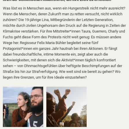
Was löst es in Menschen aus, wenn ein Hungerstreik nicht mehr ausreicht?
Wenn die Menschen, deren Zukunft man zu retten versucht, nicht wirklich
zuhören? Die 19-jährige Lina, Mitbegründerin der Letzten Generation,
möchte durch zivilen Ungehorsam den Druck auf die Regierung in Zeiten der
Klimakrise verstärken. Für ihre Mitstreiter*innen Taura, Guerrero, Charly und
Fuchs geht diese Form des Protests nicht weit genug: Es müssen andere
Wege her. Regisseur Felix Maria Bühler begleitet seine fünf
Protagonist*innen ein ganzes Jahr hautnah bei ihren Aktionen. Er fängt
dabei freundschaftliche, intime Momente ein, zeigt aber auch die
Schwierigkeiten, mit denen sich die Aktivist*innen täglich konfrontiert
sehen – von Ohnmachtsgefühlen über heftigste Beschimpfungen auf der
Straße bis hin zur Strafverfolgung. Wie weit sind sie bereit zu gehen? Wo
liegen ihre Grenzen, um für ihre Ideale einzustehen?