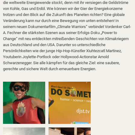
die weltweite Energiewende stockt, denn mit ihr versiegen die Geldströme
von Kohle, Gas und Erdöl. Wie können wir der Gier der Energiekonzerne
trotzen und den Blick auf die Zukunft des Planeten richten? Eine globale
Veränderung kann nur durch eine Bewegung von unten entstehen! In
seinem neuen Dokumentarfilm „Climate Warriors“ verbindet Vordenker Carl-
A. Fechner die stärksten Szenen aus seiner Erfolgs-Doku „Power to
Change“ mit neu entdeckten mitreißenden Geschichten von Klimakriegern
aus Deutschland und den USA. Darunter so unterschiedliche
Persönlichkeiten wie der junge Hip-Hop-Künstler Xiuhtezcatl Martinez,
Youtuberin Joylette-Portlock oder Hollywood-Actionstar Arnold
Schwarzenegger. Sie alle kämpfen für das gleiche Ziel: eine saubere,
gerechte und sichere Welt durch erneuerbare Energien.