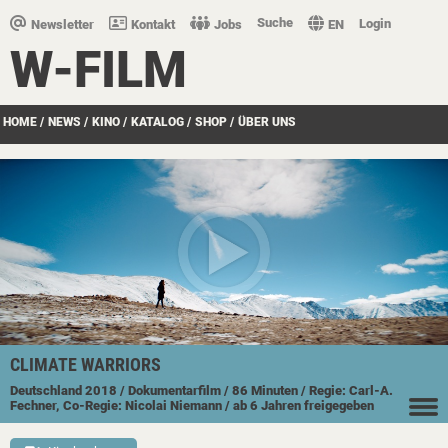
Suche
Login
Newsletter
Kontakt
Jobs
EN
W-FILM
HOME
/
NEWS
/
KINO
/
KATALOG
/
SHOP
/
ÜBER UNS
CLIMATE WARRIORS
Deutschland
2018
/ Dokumentarfilm
/ 86 Minuten
/ Regie: Carl-A.
Fechner, Co-Regie: Nicolai Niemann
/ ab 6 Jahren freigegeben