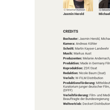
Ⓒ Sebastian Komnick
Ⓒ Sebasti
Jasmin Herold
Michae
CREDITS
Buchautor:
Jasmin Herold,
Micha
Kamera:
Andreas Köhler
Schnitt:
Martin Kayser-Landwehr
Musik:
Markus Aust
Produzenten:
Melanie Andernach
Produktion:
Made in Germany Fil
Koproduktion:
ZDF/3sat
Redaktion:
Nicole Baum (3sat)
Verleih:
W-FILM Distribution
Produktionsförderung:
Mitteldeu
Kuratorium junger deutscher Film
(DFFF)
Verleihförderung:
Film- und Med
Beauftragte der Bundesregierung 
Weltvertrieb:
Deckert Distributio