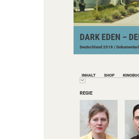
DARK EDEN – D
Deutschland
2018
/ Dokumentar
INHALT
SHOP
KINOBU
REGIE