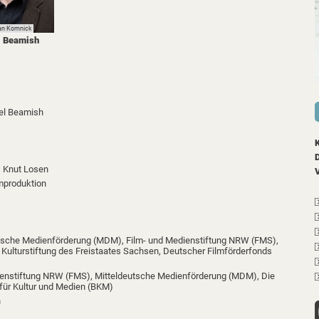
an Komnick
l Beamish
el Beamish
,
Knut Losen
mproduktion
tsche Medienförderung (MDM),
Film- und Medienstiftung NRW (FMS),
,
Kulturstiftung des Freistaates Sachsen,
Deutscher Filmförderfonds
ienstiftung NRW (FMS),
Mitteldeutsche Medienförderung (MDM),
Die
für Kultur und Medien (BKM)
n