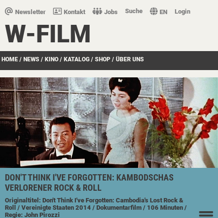
Suche
Login
Newsletter
Kontakt
Jobs
EN
W-FILM
HOME
/
NEWS
/
KINO
/
KATALOG
/
SHOP
/
ÜBER UNS
DON'T THINK I'VE FORGOTTEN: KAMBODSCHAS
VERLORENER ROCK & ROLL
Originaltitel: Don't Think I've Forgotten: Cambodia's Lost Rock &
Roll
/ Vereinigte Staaten
2014
/ Dokumentarfilm
/ 106 Minuten
/
Regie: John Pirozzi