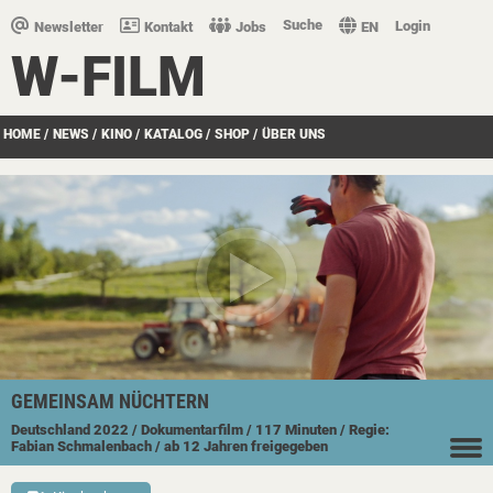
Suche
Login
Newsletter
Kontakt
Jobs
EN
W-FILM
HOME
/
NEWS
/
KINO
/
KATALOG
/
SHOP
/
ÜBER UNS
GEMEINSAM NÜCHTERN
Deutschland
2022
/ Dokumentarfilm
/ 117 Minuten
/ Regie:
Fabian Schmalenbach
/ ab 12 Jahren freigegeben