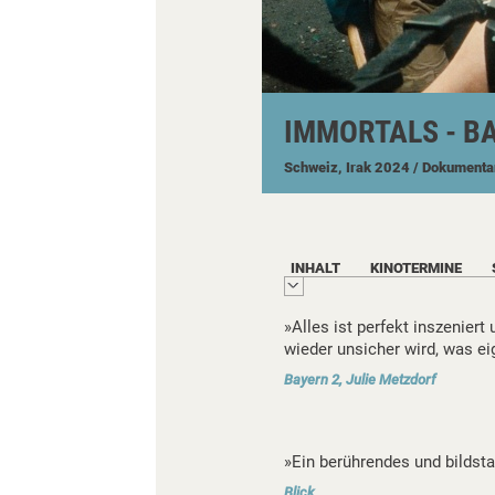
IMMORTALS - B
Schweiz, Irak
2024
/ Dokumenta
INHALT
KINOTERMINE
»Alles ist perfekt inszenier
wieder unsicher wird, was eig
Bayern 2, Julie Metzdorf
»Ein berührendes und bildsta
Blick