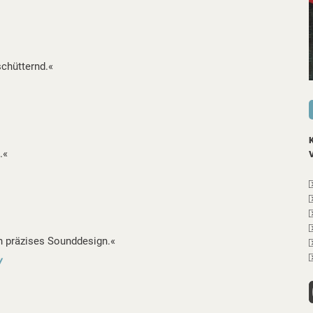
chütternd.«
.«
n präzises Sounddesign.«
y