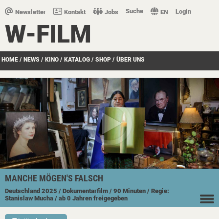
Suche
Login
Newsletter
Kontakt
Jobs
EN
W-FILM
HOME
/
NEWS
/
KINO
/
KATALOG
/
SHOP
/
ÜBER UNS
MANCHE MÖGEN'S FALSCH
Deutschland
2025
/ Dokumentarfilm
/ 90 Minuten
/ Regie:
Stanislaw Mucha
/ ab 0 Jahren freigegeben