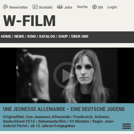
Suche
Login
Newsletter
Kontakt
Jobs
EN
W-FILM
HOME
/
NEWS
/
KINO
/
KATALOG
/
SHOP
/
ÜBER UNS
UNE JEUNESSE ALLEMANDE – EINE DEUTSCHE JUGEND
Originaltitel: Une Jeunesse Allemande
/ Frankreich, Schweiz,
Deutschland
2015
/ Dokumentarfilm
/ 93 Minuten
/ Regie: Jean-
Gabriel Périot
/ ab 12 Jahren freigegeben