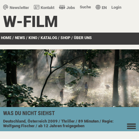
Suche
Login
Newsletter
Kontakt
Jobs
EN
W-FILM
HOME
/
NEWS
/
KINO
/
KATALOG
/
SHOP
/
ÜBER UNS
WAS DU NICHT SIEHST
Deutschland, Österreich
2009
/ Thriller
/ 89 Minuten
/ Regie:
Wolfgang Fischer
/ ab 12 Jahren freigegeben