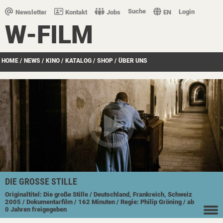
Suche
Login
Newsletter
Kontakt
Jobs
EN
W-FILM
HOME
/
NEWS
/
KINO
/
KATALOG
/
SHOP
/
ÜBER UNS
DIE GROSSE STILLE
Originaltitel: Die große Stille
/ Deutschland, Frankreich, Schweiz
2005
/ Dokumentarfilm
/ 162 Minuten
/ Regie: Philip Gröning
/ ab
0 Jahren freigegeben