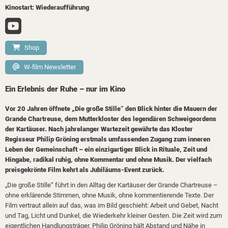
Kinostart: Wiederaufführung
Shop
W-film Newsletter
Ein Erlebnis der Ruhe – nur im Kino
Vor 20 Jahren öffnete „Die große Stille“ den Blick hinter die Mauern der
Grande Chartreuse, dem Mutterkloster des legendären Schweigeordens
der Kartäuser. Nach jahrelanger Wartezeit gewährte das Kloster
Regisseur Philip Gröning erstmals umfassenden Zugang zum inneren
Leben der Gemeinschaft – ein einzigartiger Blick in Rituale, Zeit und
Hingabe, radikal ruhig, ohne Kommentar und ohne Musik. Der vielfach
preisgekrönte Film kehrt als Jubiläums-Event zurück.
„Die große Stille“ führt in den Alltag der Kartäuser der Grande Chartreuse –
ohne erklärende Stimmen, ohne Musik, ohne kommentierende Texte. Der
Film vertraut allein auf das, was im Bild geschieht: Arbeit und Gebet, Nacht
und Tag, Licht und Dunkel, die Wiederkehr kleiner Gesten. Die Zeit wird zum
eigentlichen Handlungsträger. Philip Gröning hält Abstand und Nähe in