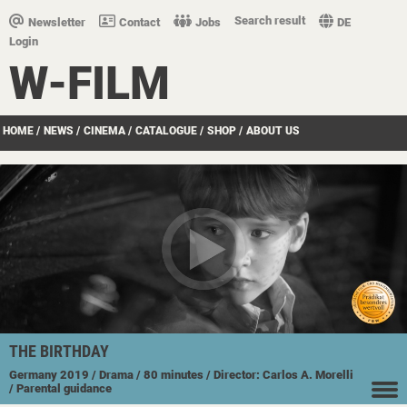
Search result
Newsletter
Contact
Jobs
DE
Login
W-FILM
HOME
/
NEWS
/
CINEMA
/
CATALOGUE
/
SHOP
/
ABOUT US
THE BIRTHDAY
Germany
2019
/ Drama
/ 80 minutes
/ Director: Carlos A. Morelli
/ Parental guidance