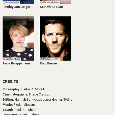
Ⓒ Sarah Wedell
Ⓒ Natalie Mahdav
Finnlay Jan Berger
Kasimir Brause
Ⓒ William Minke
Ⓒ Michael Bennet
Anna Brüggemann
Knut Berger
CREDITS
Screenplay:
Carlos A. Morelli
Cinematography:
Friede Clausz
Editing:
Hannah Schwegel,
Lorna Hoefler-Steffen
Music:
Florian Sievers
Sound:
Frank Schubert
Costume:
Saskia Richter