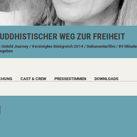
UDDHISTISCHER WEG ZUR FREIHEIT
s Untold Journey
/ Vereinigtes Königreich
2014
/ Dokumentarfilm
/ 89 Minute
gegeben
CHUNG
CAST & CREW
PRESSESTIMMEN
DOWNLOADS