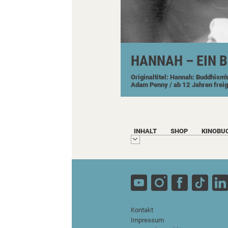
HANNAH – EIN B
Originaltitel: Hannah: Buddhism'
Adam Penny
/ ab 12 Jahren frei
INHALT
SHOP
KINOBU
Kontakt
Impressum