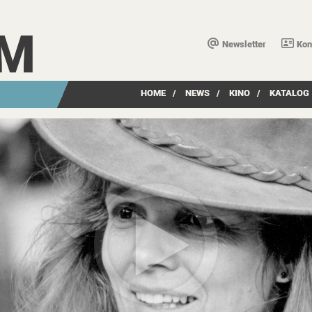
LM
Newsletter
Kon
HOME
/
NEWS
/
KINO
/
KATALOG