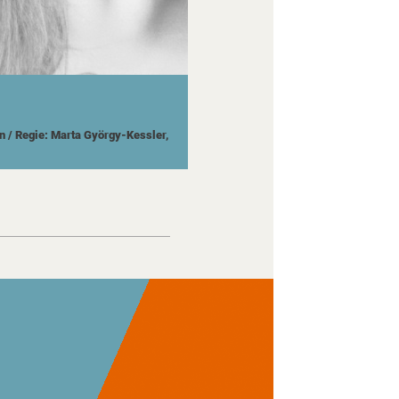
n
/ Regie: Marta György-Kessler,