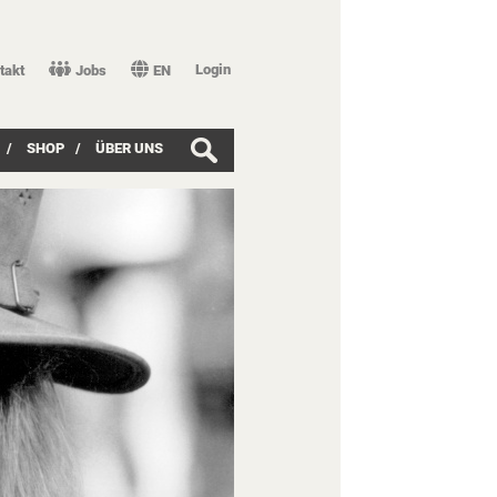
Login
takt
Jobs
EN
/
SHOP
/
ÜBER UNS