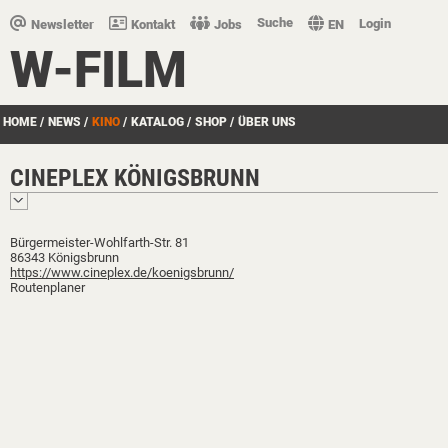
Suche
Login
Newsletter
Kontakt
Jobs
EN
W-FILM
HOME
/
NEWS
/
KINO
/
KATALOG
/
SHOP
/
ÜBER UNS
CINEPLEX KÖNIGSBRUNN
Bürgermeister-Wohlfarth-Str. 81
86343 Königsbrunn
https://www.cineplex.de/koenigsbrunn/
Routenplaner