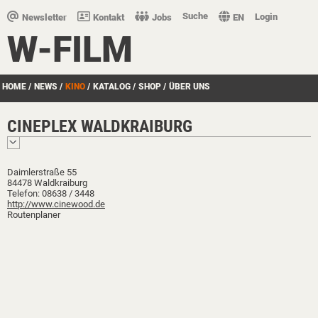
Suche
Login
Newsletter
Kontakt
Jobs
EN
W-FILM
HOME
/
NEWS
/
KINO
/
KATALOG
/
SHOP
/
ÜBER UNS
CINEPLEX WALDKRAIBURG
Daimlerstraße 55
84478 Waldkraiburg
Telefon: 08638 / 3448
http://www.cinewood.de
Routenplaner