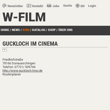
Suche
Login
Newsletter
Kontakt
Jobs
EN
W-FILM
HOME
/
NEWS
/
KINO
/
KATALOG
/
SHOP
/
ÜBER UNS
GUCKLOCH IM CINEMA
Friedhofstraße
78166 Donaueschingen
Telefon: 07721/ 509744
http://www.guckloch-kino.de
Routenplaner