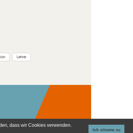
tion
Lehrer
anden, dass wir Cookies verwenden.
Ich stimme zu