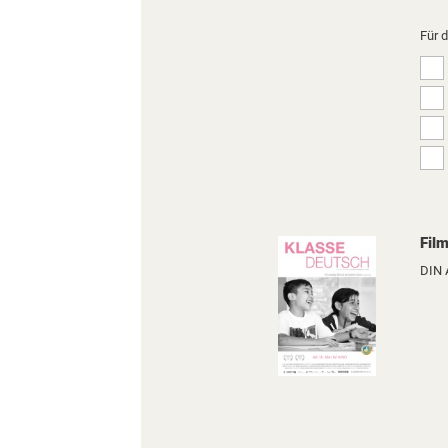
Für 
Film
DIN 