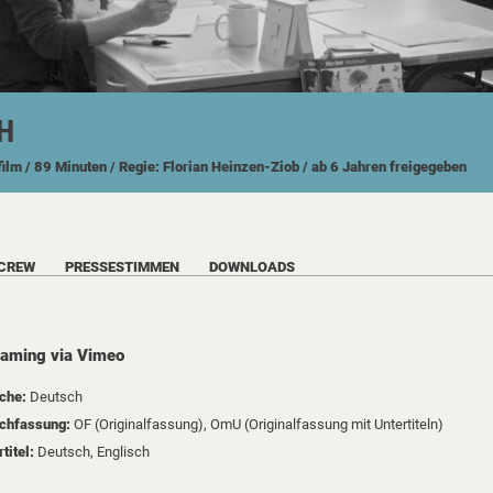
H
film
/ 89 Minuten
/ Regie: Florian Heinzen-Ziob
/ ab 6 Jahren freigegeben
 CREW
PRESSESTIMMEN
DOWNLOADS
eaming via Vimeo
che:
Deutsch
chfassung:
OF (Originalfassung), OmU (Originalfassung mit Untertiteln)
rtitel:
Deutsch, Englisch