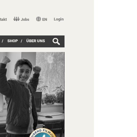
Login
takt
Jobs
EN
/
SHOP
/
ÜBER UNS