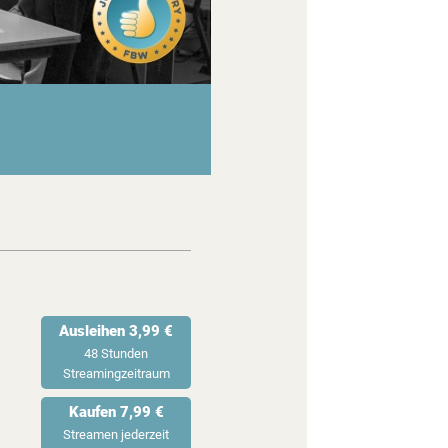
Ausleihen 3,99 €
48 Stunden
Streamingzeitraum
Kaufen 7,99 €
Streamen jederzeit