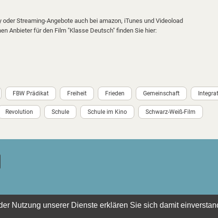
ay oder Streaming-Angebote auch bei amazon, iTunes und Videoload
nen Anbieter für den Film "Klasse Deutsch" finden Sie hier:
FBW Prädikat
Freiheit
Frieden
Gemeinschaft
Integra
Revolution
Schule
Schule im Kino
Schwarz-Weiß-Film
t der Nutzung unserer Dienste erklären Sie sich damit einverst