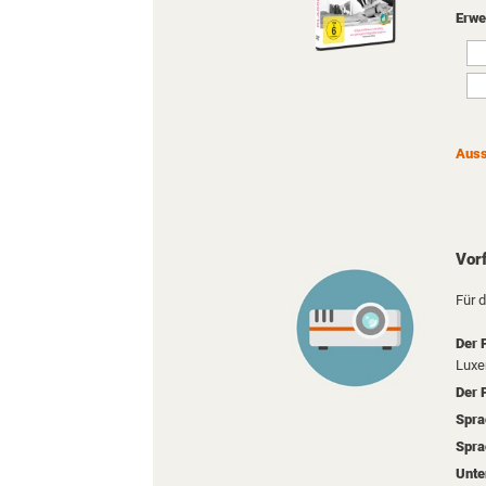
Erwe
Auss
Vorf
Für d
Der 
Luxe
Der 
Spra
Spra
Unte