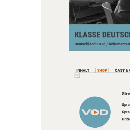
KLASSE DEUTSC
Deutschland
2018
/ Dokumentar
INHALT
SHOP
CAST &
Str
Spra
Spra
Unte