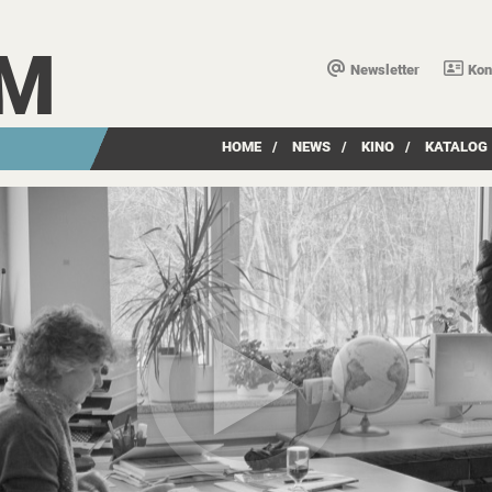
LM
Newsletter
Kon
HOME
/
NEWS
/
KINO
/
KATALOG