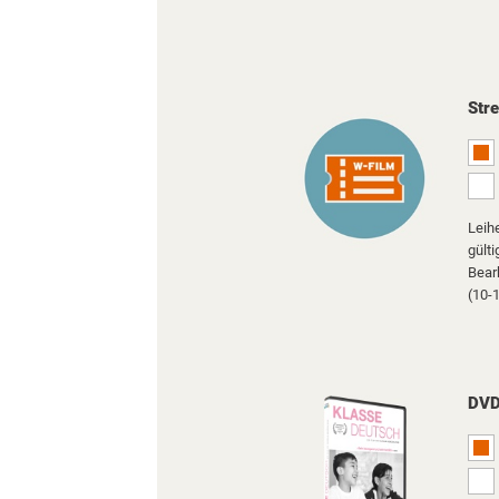
Str
Leih
gült
Bear
(10-1
DV