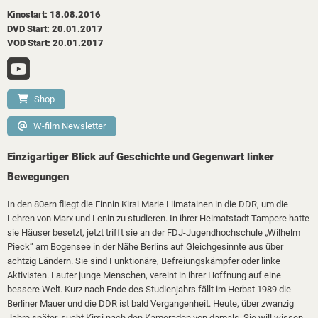
Kinostart: 18.08.2016
DVD Start: 20.01.2017
VOD Start: 20.01.2017
Shop
W-film Newsletter
Einzigartiger Blick auf Geschichte und Gegenwart linker
Bewegungen
In den 80ern fliegt die Finnin Kirsi Marie Liimatainen in die DDR, um die
Lehren von Marx und Lenin zu studieren. In ihrer Heimatstadt Tampere hatte
sie Häuser besetzt, jetzt trifft sie an der FDJ-Jugendhochschule „Wilhelm
Pieck“ am Bogensee in der Nähe Berlins auf Gleichgesinnte aus über
achtzig Ländern. Sie sind Funktionäre, Befreiungskämpfer oder linke
Aktivisten. Lauter junge Menschen, vereint in ihrer Hoffnung auf eine
bessere Welt. Kurz nach Ende des Studienjahrs fällt im Herbst 1989 die
Berliner Mauer und die DDR ist bald Vergangenheit. Heute, über zwanzig
Jahre später, sucht Kirsi nach den Kameraden von damals. Sie will wissen,