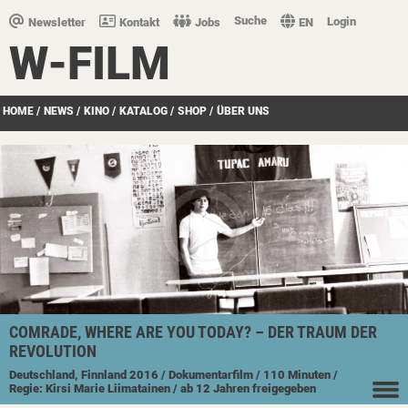
Suche
Login
Newsletter
Kontakt
Jobs
EN
W-FILM
HOME
/
NEWS
/
KINO
/
KATALOG
/
SHOP
/
ÜBER UNS
COMRADE, WHERE ARE YOU TODAY? – DER TRAUM DER
REVOLUTION
Deutschland, Finnland
2016
/ Dokumentarfilm
/ 110 Minuten
/
Regie: Kirsi Marie Liimatainen
/ ab 12 Jahren freigegeben