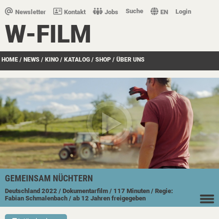
Suche
Login
Newsletter
Kontakt
Jobs
EN
W-FILM
HOME
/
NEWS
/
KINO
/
KATALOG
/
SHOP
/
ÜBER UNS
GEMEINSAM NÜCHTERN
Deutschland
2022
/ Dokumentarfilm
/ 117 Minuten
/ Regie:
Fabian Schmalenbach
/ ab 12 Jahren freigegeben