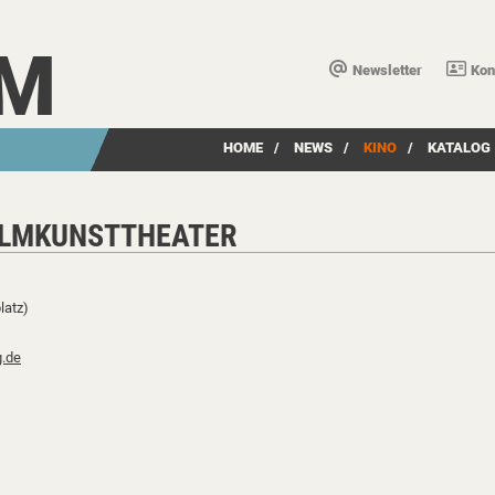
LM
Newsletter
Kon
HOME
/
NEWS
/
KINO
/
KATALOG
ILMKUNSTTHEATER
latz)
g.de