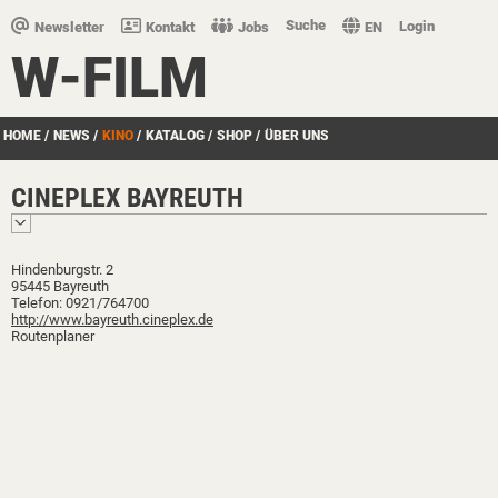
Suche
Login
Newsletter
Kontakt
Jobs
EN
W-FILM
HOME
/
NEWS
/
KINO
/
KATALOG
/
SHOP
/
ÜBER UNS
CINEPLEX BAYREUTH
Hindenburgstr. 2
95445 Bayreuth
Telefon: 0921/764700
http://www.bayreuth.cineplex.de
Routenplaner