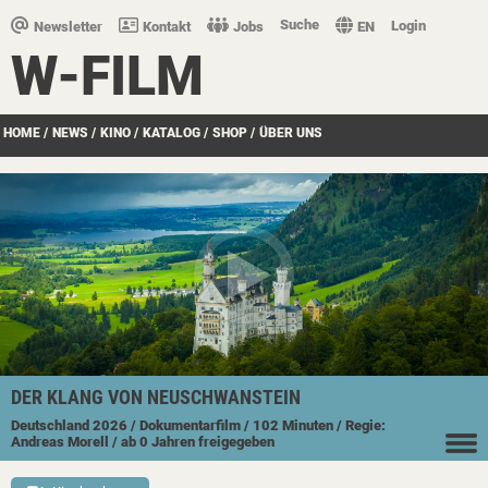
Suche
Login
Newsletter
Kontakt
Jobs
EN
W-FILM
HOME
/
NEWS
/
KINO
/
KATALOG
/
SHOP
/
ÜBER UNS
DER KLANG VON NEUSCHWANSTEIN
Deutschland
2026
/ Dokumentarfilm
/ 102 Minuten
/ Regie:
Andreas Morell
/ ab 0 Jahren freigegeben