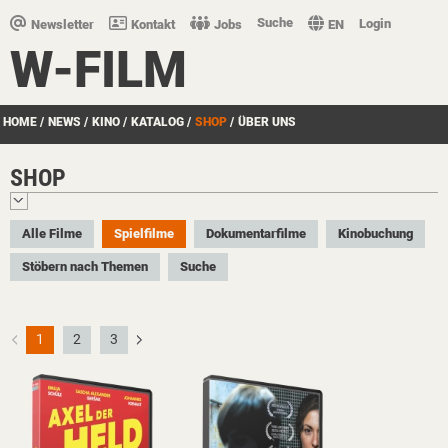
Suche
Login
Newsletter
Kontakt
Jobs
EN
W-FILM
HOME
/
NEWS
/
KINO
/
KATALOG
/
SHOP
/
ÜBER UNS
SHOP
Alle Filme
Spielfilme
Dokumentarfilme
Kinobuchung
Stöbern nach Themen
Suche
1
2
3