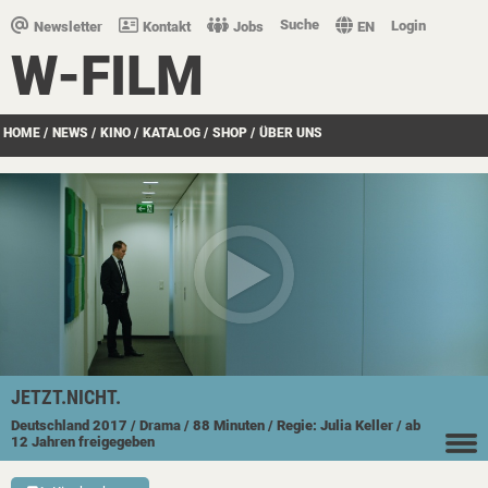
Suche
Login
Newsletter
Kontakt
Jobs
EN
W-FILM
HOME
/
NEWS
/
KINO
/
KATALOG
/
SHOP
/
ÜBER UNS
JETZT.NICHT.
Deutschland
2017
/ Drama
/ 88 Minuten
/ Regie: Julia Keller
/ ab
12 Jahren freigegeben