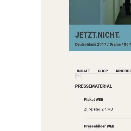
JETZT.NICHT.
Deutschland
2017
/ Drama
/ 88 
INHALT
SHOP
KINOBU
PRESSEMATERIAL
Plakat WEB
ZIP-Datei, 2.4 MB
Pressebilder WEB