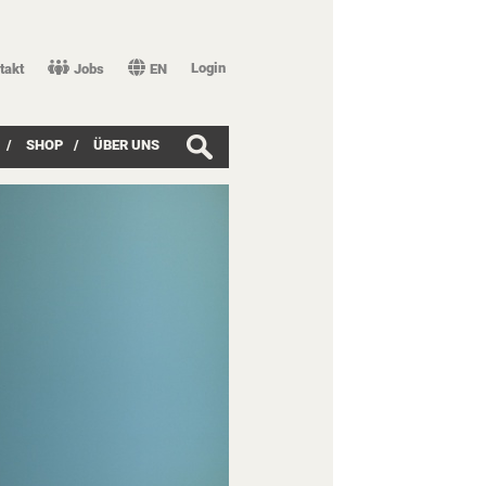
Login
takt
Jobs
EN
/
SHOP
/
ÜBER UNS